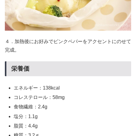
４．加熱後にお好みでピンクペパーをアクセントにのせて
完成。
栄養価
エネルギー：138kcal
コレステロール：58mg
食物繊維：2.4g
塩分：1.1g
脂質：4.4g
糖質：3.2ｇ