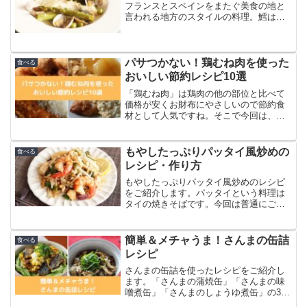
フランスとスペインをまたぐ美食の地と
言われる地方のスタイルの料理。鱈は淡
白な味わいですが、にんにくやオリーブ
オイル、あさりの旨味が加わってとても
おいしいお料理です。
パサつかない！鶏むね肉を使った
食べる
おいしい節約レシピ10選
「鶏むね肉」は鶏肉の他の部位と比べて
価格が安くお財布にやさしいので節約食
材として人気ですね。そこで今回は、節
約食材の「鶏むね肉」を使った、安くて
おいしいお料理とレシピを10個ご紹介し
ます。鶏むね肉は脂肪が少くヘルシーで
もやしたっぷりパッタイ風炒めの
食べる
すが、食感がパサつく点がイマイチとい
レシピ・作り方
う面がありますね。パサパサせずにしっ
とり＆ジューシーに仕上げる簡単な調理
もやしたっぷりパッタイ風炒めのレシピ
のコツもご紹介しています。
をご紹介します。パッタイという料理は
タイの焼きそばです。今回は普通にごは
んがすすむおいしいおかずとして、そし
てダイエットとして糖質を控えている人
でも食べられるように（？）、麺を使わ
簡単＆メチャうま！さんまの缶詰
食べる
ない炒め物にアレンジしました。ナンプ
レシピ
ラーを使うのでほんのりと甘みのあるエ
スニックな味わいに。これごはんと合い
さんまの缶詰を使ったレシピをご紹介し
ます（笑）
ます。「さんまの蒲焼缶」「さんまの味
噌煮缶」「さんまのしょうゆ煮缶」の3種
類のさんまの缶詰に食材をプラスしたア