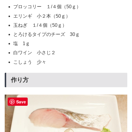
ブロッコリー １/４個（50ｇ）
エリンギ 小２本（50ｇ）
玉ねぎ １/４個（50ｇ）
とろけるタイプのチーズ 30ｇ
塩 1ｇ
白ワイン 小さじ２
こしょう 少々
作り方
Save