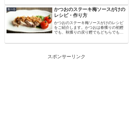
レンジレシピです。さんまの缶詰と他の
食材を上手に組み合わせればもっとおい
かつおのステーキ梅ソースがけの
食べる
しく食べることもできます。
レシピ・作り方
かつおのステーキ梅ソースがけのレシピ
をご紹介します。かつおは春獲りの初鰹
でも、秋獲りの戻り鰹でもどちらでもOK
です。このレシピの決め手は「梅ソー
ス」。さっぱりとした酸味が心地よい梅
ソースは、脂少な目の初鰹にも、脂がノ
リノリの戻り鰹にもどちらにも合いま
す。ビールにも合いますよ！
スポンサーリンク