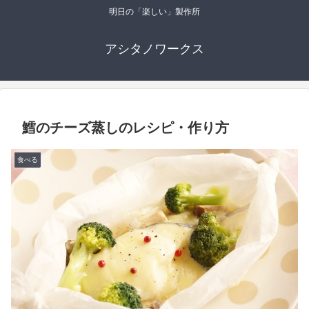
明日の「楽しい」製作所
アシタノワークス
鱈のチーズ蒸しのレシピ・作り方
食べる