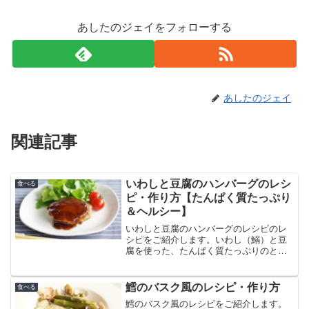
あしたのジェイをフォローする
あしたのジェイ
関連記事
いわしと豆腐のハンバーグのレシ
食べる
ピ・作り方【たんぱく質たっぷり
＆ヘルシー】
いわしと豆腐のハンバーグのレシピのレ
シピをご紹介します。いわし（鰯）と豆
腐を使った、たんぱく質たっぷりのとて
もヘルシーなハンバーグです。タレはコ
クのある甘辛味で、満足度の高い仕上が
りです。ぜひおためしを！
鱈のバスク風のレシピ・作り方
食べる
鱈のバスク風のレシピをご紹介します。